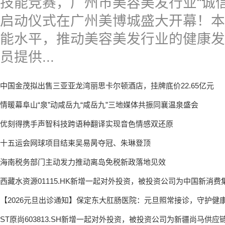
技能竞赛，广州市美容美发行业“诚
启动仪式在广州美博城盛大开幕！本
能水平，推动美容美发行业的健康发
员提供...
中国金茂拟出售三亚亚龙湾丽思卡尔顿酒店，挂牌底价22.65亿元
情暖幕阜山“泉”动咸岳九“咸岳九”三地媒体共振同襄温泉盛会
优刻得携手声智科技跨语种翻译实现音色情感双还原
十五运会网球项目结束吴易昺夺冠、朱琳登顶
海南税务部门主动发力推动离岛免税新政落地见效
西藏水资源01115.HK新增一起对外投资，被投资公司为中国新消费
【2026元旦出诊通知】保定东大肛肠医院：元旦照常接诊，守护健
ST原尚603813.SH新增一起对外投资，被投资公司为新疆尚马供应