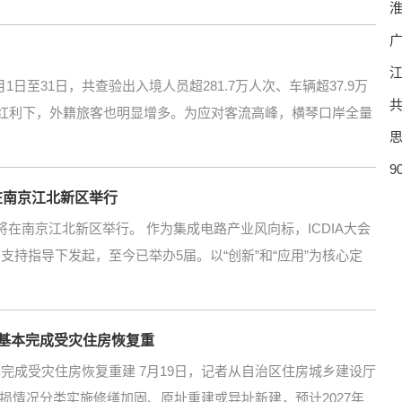
广
江
至31日，共查验出入境人员超281.7万人次、车辆超37.9万
共
政策的红利下，外籍旅客也明显增多。为应对客流高峰，横琴口岸全量
在南京江北新区举行
将在南京江北新区举行。 作为集成电路产业风向标，ICDIA大会
支持指导下发起，至今已举办5届。以“创新”和“应用”为核心定
前基本完成受灾住房恢复重
本完成受灾住房恢复重建 7月19日，记者从自治区住房城乡建设厅
损情况分类实施修缮加固、原址重建或异址新建，预计2027年