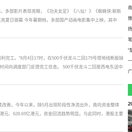
期档，多部影片表现亮眼，《功夫女足》《八仙！》《蜘蛛侠:崭新
点亮夏日银幕 今年暑期档，多部国产动画电影集中上映，其中
“
完工。”8月4日17时，在500千伏龙斗二回179号塔地线断股缺
一
间向调度部门反馈完工信息。 500千伏龙斗二回是西电东送中
续改善。今年以来，除5月出现阶段性净流出外，南向资金整体
亿港元、628.69亿港元，资金回流趋势明显。与此同时，港股主要