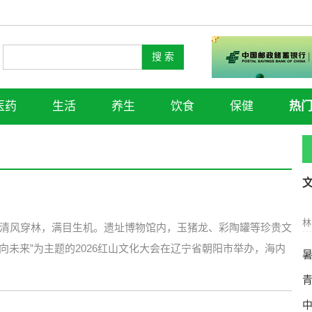
医药
生活
养生
饮食
保健
热
林
清风穿林，满目生机。遗址博物馆内，玉猪龙、彩陶罐等珍贵文
向未来”为主题的2026红山文化大会在辽宁省朝阳市举办，海内
暑