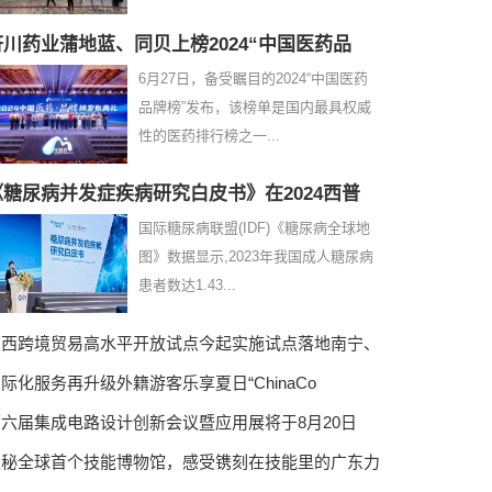
济川药业蒲地蓝、同贝上榜2024“中国医药品
6月27日，备受瞩目的2024“中国医药
品牌榜”发布，该榜单是国内最具权威
性的医药排行榜之一...
《糖尿病并发症疾病研究白皮书》在2024西普
国际糖尿病联盟(IDF)《糖尿病全球地
图》数据显示,2023年我国成人糖尿病
患者数达1.43...
广西跨境贸易高水平开放试点今起实施试点落地南宁、
际化服务再升级外籍游客乐享夏日“ChinaCo
第六届集成电路设计创新会议暨应用展将于8月20日
探秘全球首个技能博物馆，感受镌刻在技能里的广东力