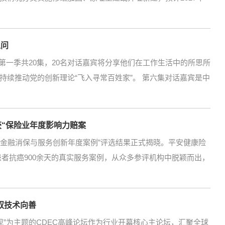
之问
 第一季共20集，20名对话嘉宾将分享他们在工作生活中的所思所
续推动党的创新理论“飞入寻常百姓家”。 第六集对话嘉宾是中
获“保险业年度影响力赔案
026金融消保与服务创新年度案例”评选结果正式揭晓。平安健康险
患者抗癌900余天的真实服务案例，从众多参评机构中脱颖而出，
驭技术向善
·灵光涌现”为主题的CDEC高峰论坛作为行业开幕核心主论坛，汇聚全球