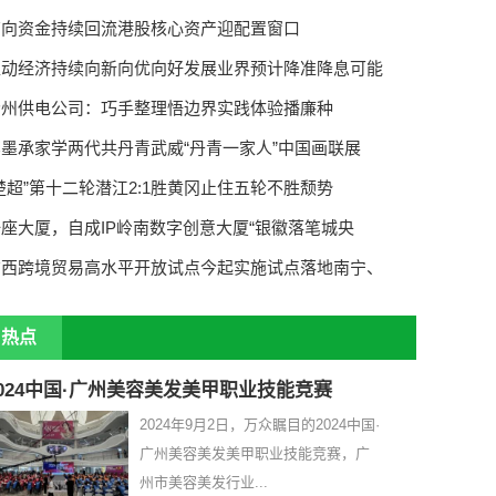
南向资金持续回流港股核心资产迎配置窗口
推动经济持续向新向优向好发展业界预计降准降息可能
扬州供电公司：巧手整理悟边界实践体验播廉种
笔墨承家学两代共丹青武威“丹青一家人”中国画联展
楚超”第十二轮潜江2:1胜黄冈止住五轮不胜颓势
座大厦，自成IP岭南数字创意大厦“银徽落笔城央
广西跨境贸易高水平开放试点今起实施试点落地南宁、
热点
2024中国·广州美容美发美甲职业技能竞赛
2024年9月2日，万众瞩目的2024中国·
广州美容美发美甲职业技能竞赛，广
州市美容美发行业...