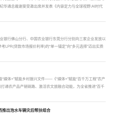
纪华通总裁谢斐受邀出席并发表《内容定力与全球视野:AI时代
业银行佛山分行、中国农业银行东莞分行分别向三家企业发放以
LPR(贷款市场报价利率)的“单一锚定”向“多元选择”迈出实质
“媒体+”赋能乡村振兴文件——《“媒体+”赋能“百千万工程”农产
力量打通农产品产销链路、激活农文旅融合动能，为全省推进“百千
西推出泡水车辆灾后帮扶组合