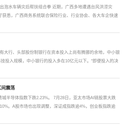
出泡水车辆灾后帮扶组合拳 近期，广西多地遭遇台风洪涝灾
务厅获悉，广西商务系统联合保险行业、行业协会、各大车企快速
有大行、头部股份制银行在资本投入上尚有腾挪的余地，中小银
技投入规模，中小银行的投入多在10亿元以下。“即便投入的决
区间震荡
城半导体指数下跌2.23%。 7月28日，亚太市场AI链股票大跌
逾10%。A股市场也出现调整，深证成指跌逾4%，创业板指跌逾