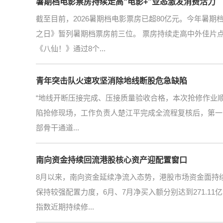
暑期档电影票房持续走高“电影+”业态激发消费活力
截至目前，2026暑期档电影票房已超80亿元。今年暑
之日》暂列暑期档票房前三位。 票房持续走高中外佳片
《八仙！》通过8个...
青年突击队火速攻坚消除地线断股危急缺陷
“地线开断压接完成、压接质量验收合格，本次抢修作业顺利
陷抢修现场，工作负责人楚江平完成全流程复核后，第一时
部骨干通道...
南向资金持续回流港股核心资产迎配置窗口
8月以来，南向资金延续净流入态势，港股市场资金面持
保持较强配置力度，6月、7月净买入额分别达到271.11
指数近期持续修...