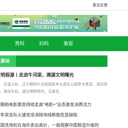
意见反馈
门
男科
妇科
美容
滚动
文明探源丨走进牛河梁，溯源文明曙光
正值立秋，辽宁朝阳牛河梁国家考古遗址公园草木葱茏，清风穿
，满目生机。遗址博物馆内，玉猪龙...
期档电影票房持续走高“电影+”业态激发消费活力
青年突击队火速攻坚消除地线断股危急缺陷
中国洗地机在海外卖出高价，一扇观察中国智造升级的