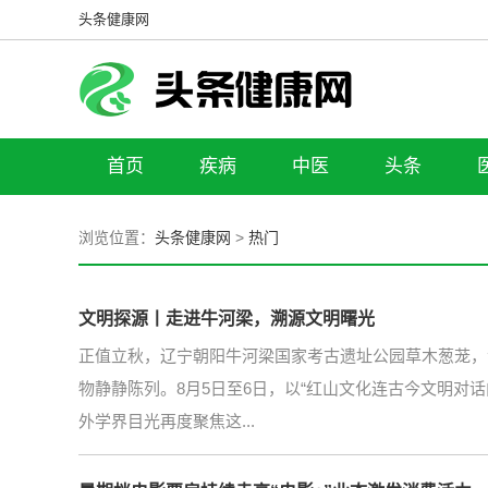
头条健康网
首页
疾病
中医
头条
浏览位置：
头条健康网
>
热门
文明探源丨走进牛河梁，溯源文明曙光
正值立秋，辽宁朝阳牛河梁国家考古遗址公园草木葱茏，
物静静陈列。8月5日至6日，以“红山文化连古今文明对话
外学界目光再度聚焦这...