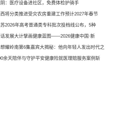
淮阴：医疗设备进社区，免费体检护骑手
西将分类推进受灾农房重建工作预计2027年春节
苏2026年高考普通类专科批次投档线公布，5种
话发展大计擘画健康蓝图——2026健康中国·新
思想耀岭南第6集嘉宾大揭秘：他向年轻人发出时代之
900余天陪伴与守护平安健康险就医理赔服务案例斩