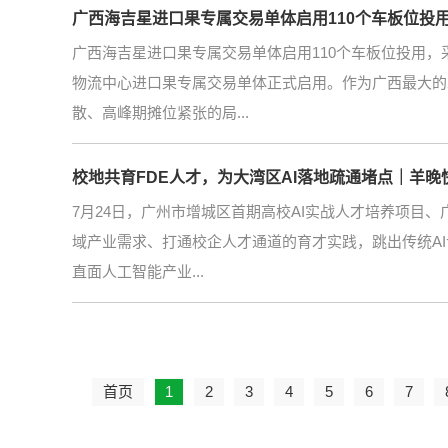
广西海吉星进口果专属交易单体启用110个车板位投
广西海吉星进口果专属交易单体启用110个车板位投用，
物流中心进口果专属交易单体正式启用。作为广西最大的
散、高峰期摊位紧张的局...
校地共育FDE人才，为大湾区AI落地疏通堵点｜羊晚
7月24日，广州市增城区首期高校AI实战人才培养项目、
域产业需求、打通校企人才通道的育才实践，跳出传统A
直面人工智能产业...
首页
1
2
3
4
5
6
7