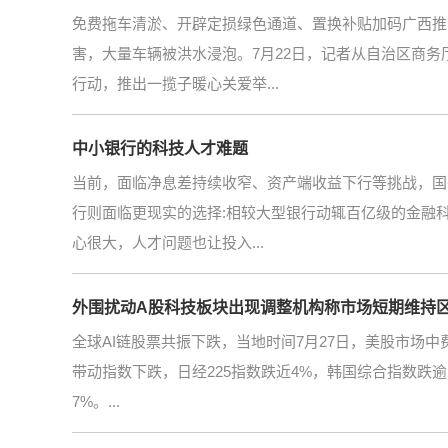
免费拖车清淤、开辟定损绿色通道、置换补贴加码广西推
害，大量车辆被洪水浸泡。7月22日，记者从自治区商
行动，推出一揽子暖心关爱举...
中小银行的科技人才难题
当前，面临净息差持续收窄、资产端收益下行等挑战，国
行则面临更现实的选择:相较大型银行动辄百亿级的金融科
心很大，人才问题也让投入...
外围扰动A股科技板块出现调整机构称市场短期维持
全球AI链股票共振下跌，当地时间7月27日，美股市场中费
带动指数下跌，日经225指数跌近4%，韩国综合指数跌
7%。...