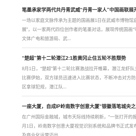
笔墨承家学两代共丹青武威“丹青一家人”中国画联展
一场以家庭文脉传承为主题的国画展1日在武威市博物馆
展”，以一家两代四位创作者的笔墨对话，展现传统国画“
文体广电和旅游局、武...
“楚超”第十二轮潜江2:1胜黄冈止住五轮不胜颓势
8月1日，“楚超”第十二轮比赛激战拉开帷幕，潜江龙虾
比赛伊始，双方球员迅速进入比赛状态，不断冲击对方防
区拿球犯规，潜江队...
一座大厦，自成IP岭南数字创意大厦“银徽落笔城央
在广州国际金融城，城市天际线持续刷新，“一张打开的报
月1日，岭南数字创意大厦视觉识别系统和品牌书正式发布
及商业化运营迈出...