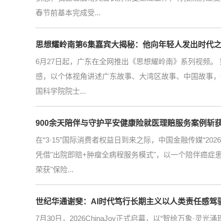
春节前基本完成受...
思想耀岭南第6集嘉宾大揭秘：他向年轻人发出时代
6月27日起，广东在全网推出《思想耀岭南》系列视频。
感，以个体视角讲述广东故事、大湾区故事、中国故事，持
国科学院院士...
900余天陪伴与守护平安健康险就医理赔服务案例斩
在“3·15”国际消费者权益日到来之际，中国金融传媒“2
凭借"出院即赔+肿瘤全病程服务模式"，以一个陪伴癌症
荣获"保险...
世纪华通谢斐：AI时代笃行长期主义以人类责任感驾
7月30日，2026ChinaJoy正式启幕，以“智绘万象