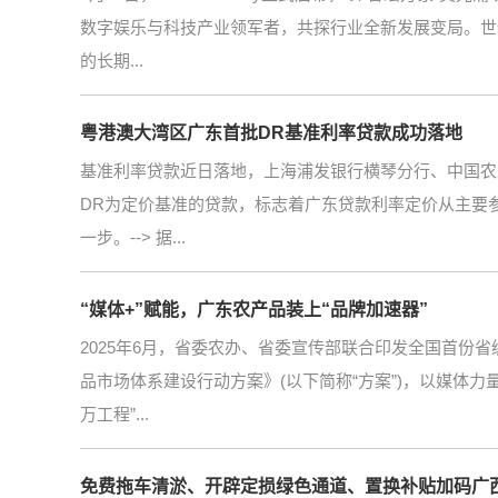
数字娱乐与科技产业领军者，共探行业全新发展变局。世
的长期...
粤港澳大湾区广东首批DR基准利率贷款成功落地
基准利率贷款近日落地，上海浦发银行横琴分行、中国农
DR为定价基准的贷款，标志着广东贷款利率定价从主要参考
一步。--> 据...
“媒体+”赋能，广东农产品装上“品牌加速器”
2025年6月，省委农办、省委宣传部联合印发全国首份省级
品市场体系建设行动方案》(以下简称“方案”)，以媒体
万工程”...
免费拖车清淤、开辟定损绿色通道、置换补贴加码广