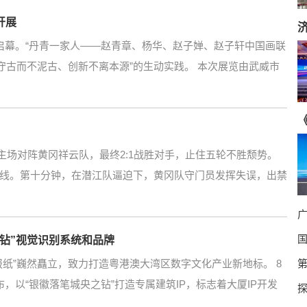
开展
启幕。“丹青一家人——赵青章、杨华、赵子婵、赵子轩中国画联
守古而不泥古、创新不离本源”的生动实践。 本次展览由武威市
队主场对阵黄冈祥云队，最终2:1战胜对手，止住五轮不胜颓势。
线。第十分钟，在潜江队逼迫下，黄冈队守门员发挥失误，出禁
国
之钻”视觉识别系统和品牌
纸”巍然矗立，致力打造粤港澳大湾区数字文化产业新地标。 8
，以“银徽落笔城央之钻”打造专属建筑IP，标志着大厦IP开发